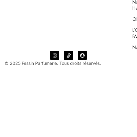
No
Hé
O
L
P
N
© 2025 Fessin Parfumerie. Tous droits réservés.