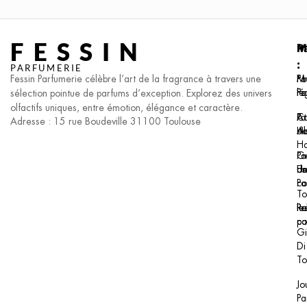
FESSIN
P
M
I
:
:
:
PARFUMERIE
Fessin Parfumerie célèbre l’art de la fragrance à travers une
Pa
F.I
Me
F
Pa
lé
sélection pointue de parfums d’exception. Explorez des univers
olfactifs uniques, entre émotion, élégance et caractère.
Pa
At
Co
Adresse : 15 rue Boudeville 31100 Toulouse
H
Al
de
H
Pa
Ge
Un
F
de
Pa
co
To
le
Re
Po
pa
co
Gi
Di
To
Jo
Pa