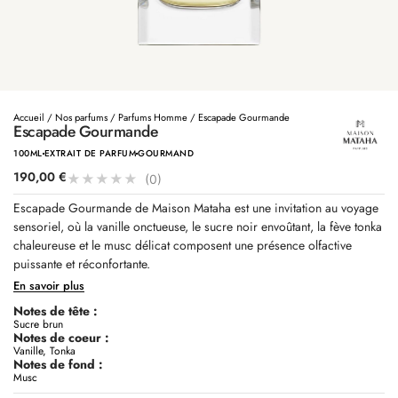
Accueil
/
Nos parfums
/
Parfums Homme
/ Escapade Gourmande
Escapade Gourmande
100ML
EXTRAIT DE PARFUM
GOURMAND
190,00
€
★
★
★
★
★
(0)
Escapade Gourmande de Maison Mataha est une invitation au voyage
sensoriel, où la vanille onctueuse, le sucre noir envoûtant, la fève tonka
chaleureuse et le musc délicat composent une présence olfactive
puissante et réconfortante.
En savoir plus
Notes de tête :
Sucre brun
Notes de coeur :
Vanille, Tonka
Notes de fond :
Musc