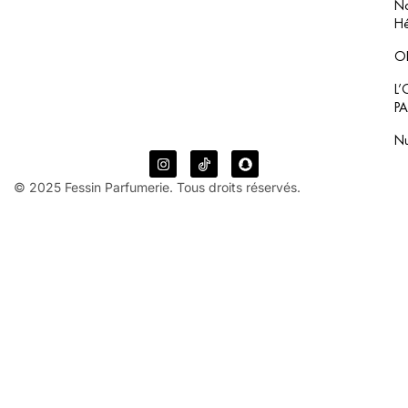
No
Hé
O
L
P
N
© 2025 Fessin Parfumerie. Tous droits réservés.