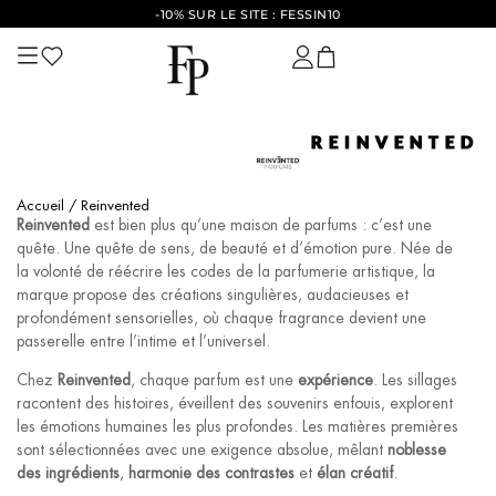
-10% SUR LE SITE : FESSIN10
REINVENTED
Accueil
/ Reinvented
Reinvented
est bien plus qu’une maison de parfums : c’est une
quête. Une quête de sens, de beauté et d’émotion pure. Née de
la volonté de réécrire les codes de la parfumerie artistique, la
marque propose des créations singulières, audacieuses et
profondément sensorielles, où chaque fragrance devient une
passerelle entre l’intime et l’universel.
Chez
Reinvented
, chaque parfum est une
expérience
. Les sillages
racontent des histoires, éveillent des souvenirs enfouis, explorent
les émotions humaines les plus profondes. Les matières premières
sont sélectionnées avec une exigence absolue, mêlant
noblesse
des ingrédients
,
harmonie des contrastes
et
élan créatif
.