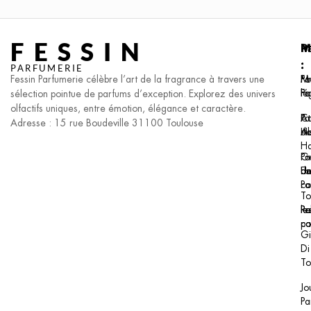
FESSIN
P
M
I
:
:
:
PARFUMERIE
Fessin Parfumerie célèbre l’art de la fragrance à travers une
Pa
F.I
Me
F
Pa
lé
sélection pointue de parfums d’exception. Explorez des univers
olfactifs uniques, entre émotion, élégance et caractère.
Pa
At
Co
Adresse : 15 rue Boudeville 31100 Toulouse
H
Al
de
H
Pa
Ge
Un
F
de
Pa
co
To
le
Re
Po
pa
co
Gi
Di
To
Jo
Pa