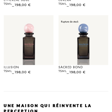
ETHEREAL SOUL
EUREKA
75ML
75ML
198,00
€
198,00
€
Rupture de stock
ILLUSION
SACRED BOND
75ML
75ML
198,00
€
198,00
€
UNE MAISON QUI RÉINVENTE LA
PERCEPTION