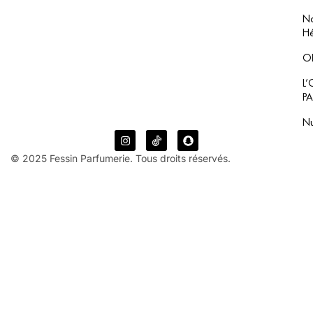
No
Hé
O
L
P
N
© 2025 Fessin Parfumerie. Tous droits réservés.