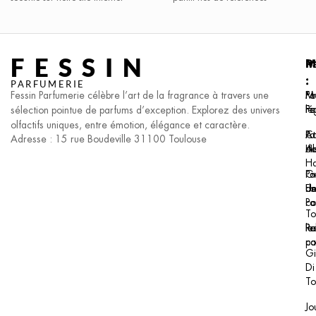
FESSIN
P
M
I
:
:
:
PARFUMERIE
Fessin Parfumerie célèbre l’art de la fragrance à travers une
Pa
F.I
Me
F
Pa
lé
sélection pointue de parfums d’exception. Explorez des univers
olfactifs uniques, entre émotion, élégance et caractère.
Pa
At
Co
Adresse : 15 rue Boudeville 31100 Toulouse
H
Al
de
H
Pa
Ge
Un
F
de
Pa
co
To
le
Re
Po
pa
co
Gi
Di
To
Jo