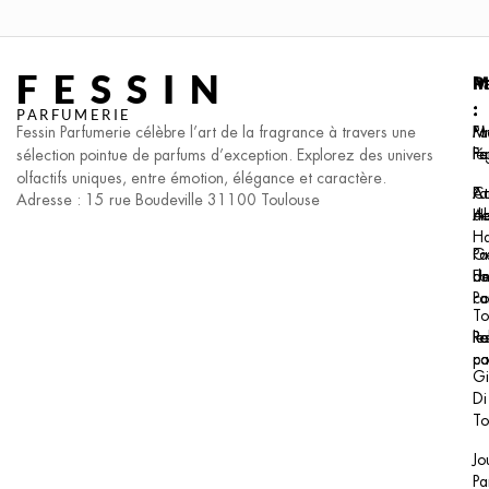
FESSIN
P
M
I
:
:
:
PARFUMERIE
Fessin Parfumerie célèbre l’art de la fragrance à travers une
Pa
F.I
Me
F
Pa
lé
sélection pointue de parfums d’exception. Explorez des univers
olfactifs uniques, entre émotion, élégance et caractère.
Pa
At
Co
Adresse : 15 rue Boudeville 31100 Toulouse
H
Al
de
H
Pa
Ge
Un
F
de
Pa
co
To
le
Re
Po
pa
co
Gi
Di
To
Jo
Pa