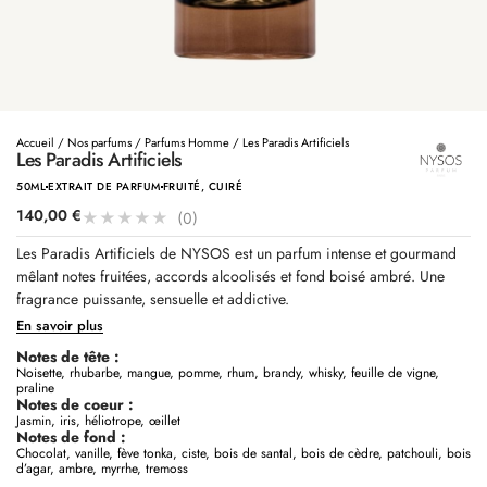
Accueil
/
Nos parfums
/
Parfums Homme
/ Les Paradis Artificiels
Les Paradis Artificiels
50ML
EXTRAIT DE PARFUM
FRUITÉ, CUIRÉ
140,00
€
★
★
★
★
★
(0)
Les Paradis Artificiels de NYSOS est un parfum intense et gourmand
mêlant notes fruitées, accords alcoolisés et fond boisé ambré. Une
fragrance puissante, sensuelle et addictive.
En savoir plus
Notes de tête :
Noisette, rhubarbe, mangue, pomme, rhum, brandy, whisky, feuille de vigne,
praline
Notes de coeur :
Jasmin, iris, héliotrope, œillet
Notes de fond :
Chocolat, vanille, fève tonka, ciste, bois de santal, bois de cèdre, patchouli, bois
d’agar, ambre, myrrhe, tremoss