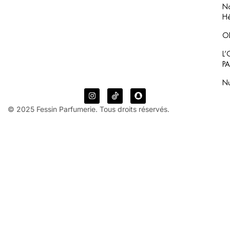
No
Hé
O
L
P
N
© 2025 Fessin Parfumerie. Tous droits réservés.