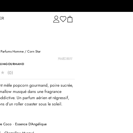
ER
/
Parfums Homme
/ Corn Star
FUM
GOURMAND
★
★
(0)
nt mêle popcorn gourmand, poire sucrée,
mallow musqué dans une fragrance
addictive. Un parfum aérien et régressif,
ns d’un roller coaster sous le soleil.
De Coco · Essence D’Angélique
E · Chamallow Musqué