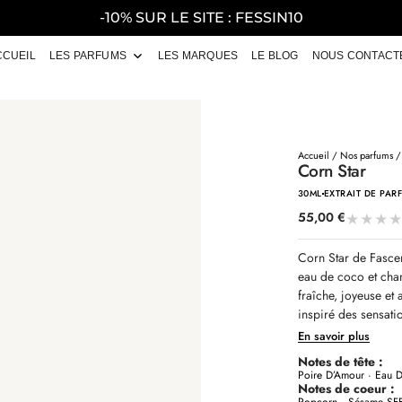
-10% SUR LE SITE : FESSIN10
CCUEIL
LES PARFUMS
LES MARQUES
LE BLOG
NOUS CONTACT
Accueil
/
Nos parfums
Corn Star
30ML
EXTRAIT DE PAR
55,00
€
★
★
★
Corn Star de Fasce
eau de coco et cha
fraîche, joyeuse et 
inspiré des sensatio
En savoir plus
Notes de tête :
Poire D’Amour · Eau 
Notes de coeur :
Popcorn · Sésame SF