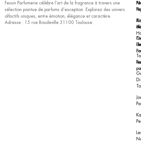
Fessin Parfumerie célèbre l’art de la fragrance à travers une
Pa
F.I
Me
F
Pa
lé
sélection pointue de parfums d’exception. Explorez des univers
olfactifs uniques, entre émotion, élégance et caractère.
Pa
At
Co
Adresse : 15 rue Boudeville 31100 Toulouse
H
Al
de
H
Pa
Ge
Un
F
de
Pa
co
To
le
Re
Po
pa
co
Gi
Di
To
Jo
Pa
Ka
Pe
Le
No