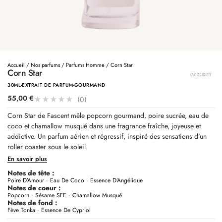
Accueil
/
Nos parfums
/
Parfums Homme
/ Corn Star
Corn Star
30ML
EXTRAIT DE PARFUM
GOURMAND
55,00
€
★
★
★
★
★
(0)
Corn Star de Fascent mêle popcorn gourmand, poire sucrée, eau de
coco et chamallow musqué dans une fragrance fraîche, joyeuse et
addictive. Un parfum aérien et régressif, inspiré des sensations d’un
roller coaster sous le soleil.
En savoir plus
Notes de tête :
Poire D’Amour · Eau De Coco · Essence D’Angélique
Notes de coeur :
Popcorn · Sésame SFE · Chamallow Musqué
Notes de fond :
Fève Tonka · Essence De Cypriol