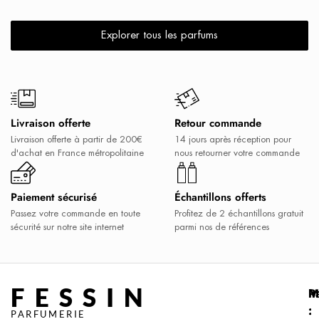
Explorer tous les parfums
Livraison offerte
Retour commande
Livraison offerte à partir de 200€
14 jours après réception pour
d'achat en France métropolitaine
nous retourner votre commande
Paiement sécurisé
Échantillons offerts
Passez votre commande en toute
Profitez de 2 échantillons gratuit
sécurité sur notre site internet
parmi nos de références
FESSIN
P
M
I
:
:
:
PARFUMERIE