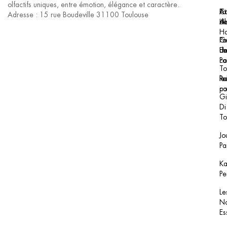
olfactifs uniques, entre émotion, élégance et caractère.
Pa
At
Co
Adresse : 15 rue Boudeville 31100 Toulouse
H
Al
de
H
Pa
Ge
Un
F
de
Pa
co
To
le
Re
Po
pa
co
Gi
Di
To
Jo
Pa
Ka
Pe
Le
No
Es