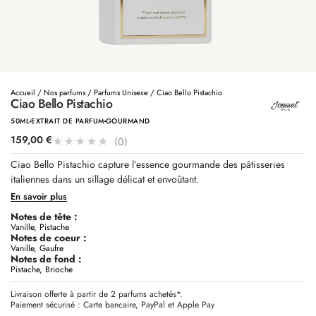
Accueil
/
Nos parfums
/
Parfums Unisexe
/ Ciao Bello Pistachio
Ciao Bello Pistachio
50ML
EXTRAIT DE PARFUM
GOURMAND
159,00
€
★
★
★
★
★
(0)
Ciao Bello Pistachio capture l’essence gourmande des pâtisseries
italiennes dans un sillage délicat et envoûtant.
En savoir plus
Notes de tête :
Vanille, Pistache
Notes de coeur :
Vanille, Gaufre
Notes de fond :
Pistache, Brioche
Livraison offerte à partir de 2 parfums achetés*.
Paiement sécurisé : Carte bancaire, PayPal et Apple Pay