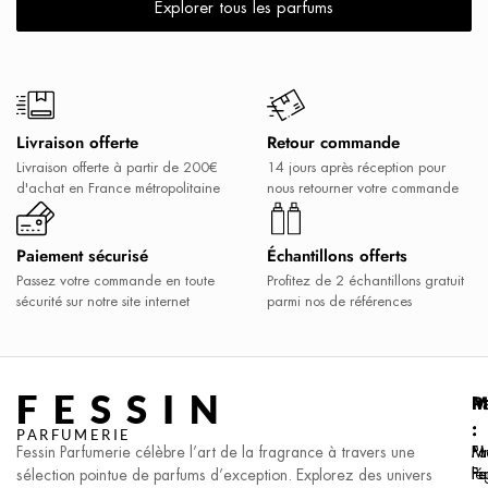
Explorer tous les parfums
Livraison offerte
Retour commande
Livraison offerte à partir de 200€
14 jours après réception pour
d'achat en France métropolitaine
nous retourner votre commande
Paiement sécurisé
Échantillons offerts
Passez votre commande en toute
Profitez de 2 échantillons gratuit
sécurité sur notre site internet
parmi nos de références
FESSIN
P
M
I
:
:
:
PARFUMERIE
Fessin Parfumerie célèbre l’art de la fragrance à travers une
Pa
F.I
Me
F
Pa
lé
sélection pointue de parfums d’exception. Explorez des univers