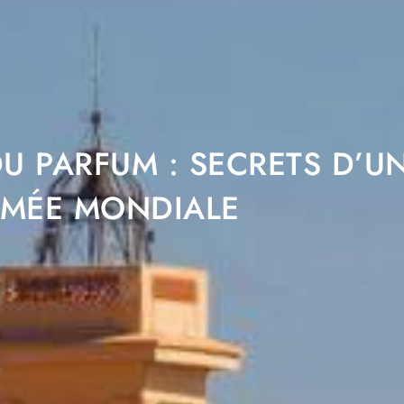
U PARFUM : SECRETS D’U
MÉE MONDIALE