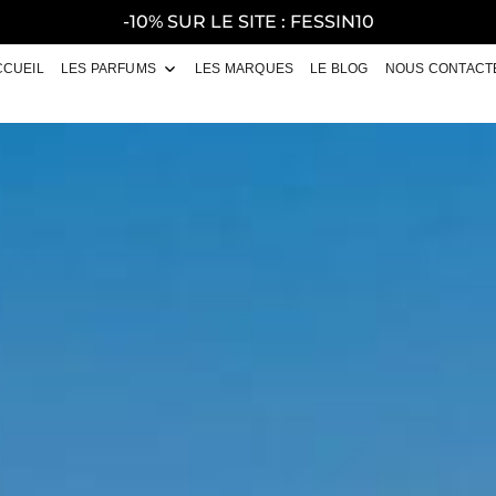
-10% SUR LE SITE : FESSIN10
CCUEIL
LES PARFUMS
LES MARQUES
LE BLOG
NOUS CONTACT